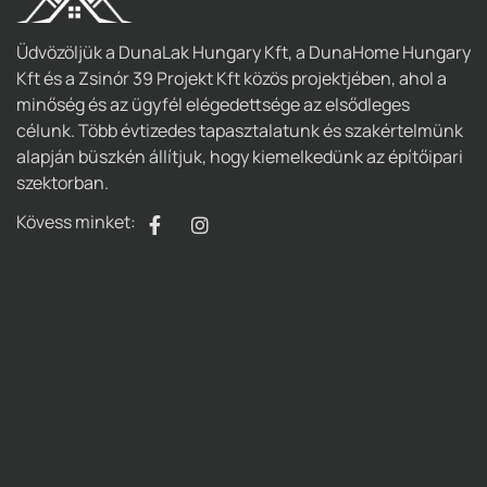
Üdvözöljük a DunaLak Hungary Kft, a DunaHome Hungary
Kft és a Zsinór 39 Projekt Kft közös projektjében, ahol a
minőség és az ügyfél elégedettsége az elsődleges
célunk. Több évtizedes tapasztalatunk és szakértelmünk
alapján büszkén állítjuk, hogy kiemelkedünk az építőipari
szektorban.
Kövess minket: