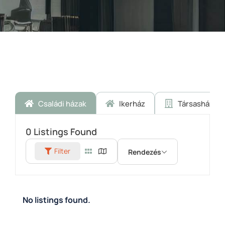
Családi házak
Ikerház
Társasház
0
Listings Found
Filter
Rendezés
No listings found.