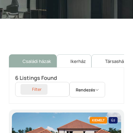
Családi házak
Ikerház
Társasház
6
Listings Found
Filter
Rendezés
KIEMELT
ÚJ