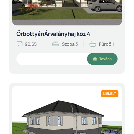
ŐrbottyánÁrvalányhaj köz 4
90,65
Szoba 3
Fürdő 1
Tovább
KIEMELT