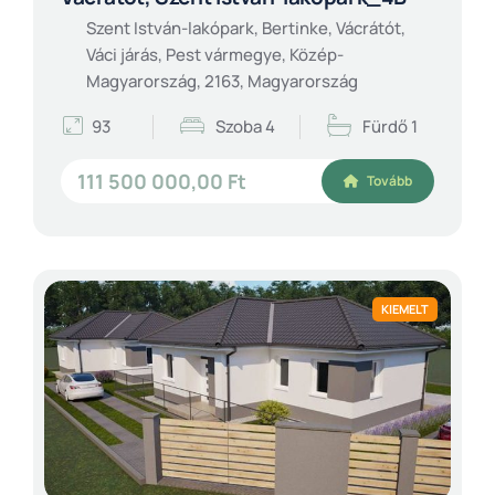
Szent István-lakópark, Bertinke, Vácrátót,
Váci járás, Pest vármegye, Közép-
Magyarország, 2163, Magyarország
93
Szoba 4
Fürdő 1
111 500 000,00 Ft
Tovább
KIEMELT