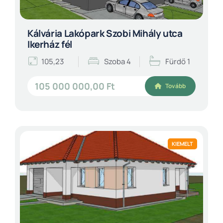
Kálvária Lakópark Szobi Mihály utca
Ikerház fél
105,23
Szoba 4
Fürdő 1
105 000 000,00 Ft
Tovább
KIEMELT