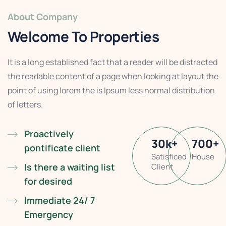
About Company
Welcome To Properties
It is a long established fact that a reader will be distracted
the readable content of a page when looking at layout the
point of using lorem the is Ipsum less normal distribution
of letters.
Proactively
30
k
+
700
+
pontificate client
Satisficed
House
Is there a waiting list
Client
for desired
Immediate 24/ 7
Emergency