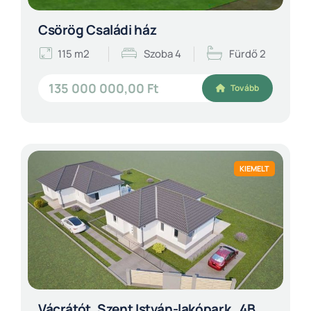
Csörög Családi ház
115 m2
Szoba 4
Fürdő 2
135 000 000,00 Ft
Tovább
KIEMELT
Vácrátót, Szent István-lakópark_4B