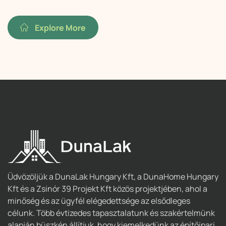
Explore More
Üdvözöljük a DunaLak Hungary Kft, a DunaHome Hungary
Kft és a Zsinór 39 Projekt Kft közös projektjében, ahol a
minőség és az ügyfél elégedettsége az elsődleges
célunk. Több évtizedes tapasztalatunk és szakértelmünk
alapján büszkén állítjuk, hogy kiemelkedünk az építőipari