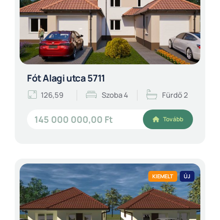
Fót Alagi utca 5711
126,59
Szoba 4
Fürdő 2
145 000 000,00 Ft
Tovább
KIEMELT
ÚJ