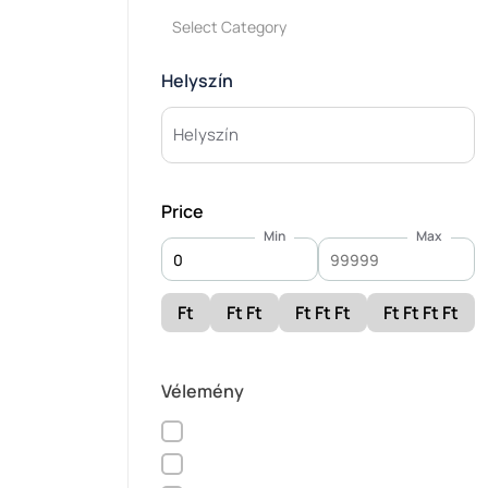
Select Category
Helyszín
Price
Min
Max
Ft
Ft Ft
Ft Ft Ft
Ft Ft Ft Ft
Vélemény