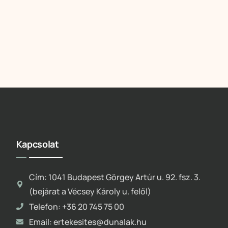
Kapcsolat
Cím: 1041 Budapest Görgey Artúr u. 92. fsz. 3.
(bejárat a Vécsey Károly u. felől)
Telefon: +36 20 745 75 00
Email: ertekesites@dunalak.hu