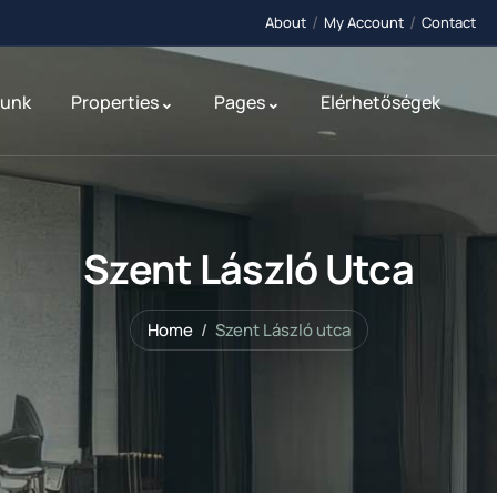
About
My Account
Contact
lunk
Properties
Pages
Elérhetőségek
Szent László Utca
Home
Szent László utca