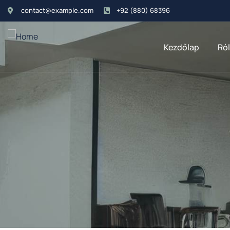
contact@example.com
+92 (880) 68396
Kezdőlap
Ró