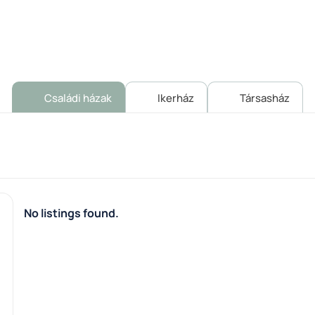
Családi házak
Ikerház
Társasház
No listings found.