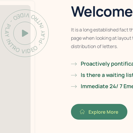
Welcome 
Y INTRO VIDEO - PLAY INTRO VIDEO -
It is a long established fact 
page when looking at layout 
distribution of letters.
Proactively pontific
Is there a waiting lis
Immediate 24/ 7 Em
Explore More