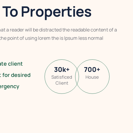
To Properties
that a reader will be distracted the readable content of a
the point of using lorem the is Ipsum less normal
ate client
30
k
+
700
+
t for desired
Satisficed
House
Client
ergency