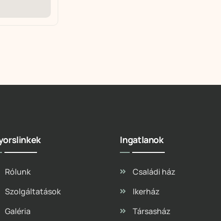
yorslinkek
Ingatlanok
Rólunk
Családi ház
Szolgáltatások
Ikerház
Galéria
Társasház