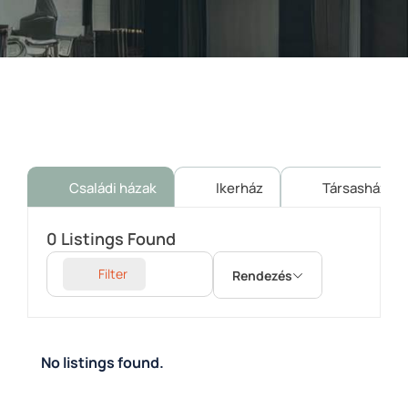
Családi házak
Ikerház
Társasház
0
Listings Found
Filter
Rendezés
No listings found.