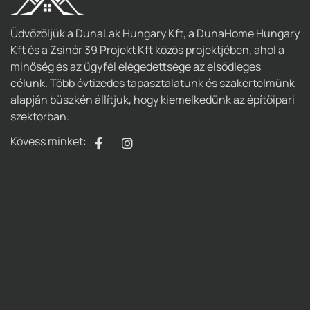
Üdvözöljük a DunaLak Hungary Kft, a DunaHome Hungary
Kft és a Zsinór 39 Projekt Kft közös projektjében, ahol a
minőség és az ügyfél elégedettsége az elsődleges
célunk. Több évtizedes tapasztalatunk és szakértelmünk
alapján büszkén állítjuk, hogy kiemelkedünk az építőipari
szektorban.
Kövess minket: