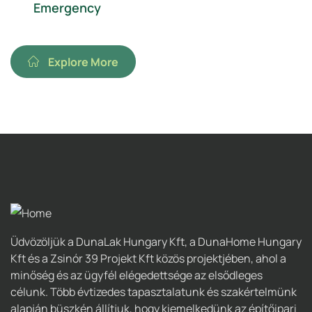
Emergency
Explore More
Üdvözöljük a DunaLak Hungary Kft, a DunaHome Hungary
Kft és a Zsinór 39 Projekt Kft közös projektjében, ahol a
minőség és az ügyfél elégedettsége az elsődleges
célunk. Több évtizedes tapasztalatunk és szakértelmünk
alapján büszkén állítjuk, hogy kiemelkedünk az építőipari