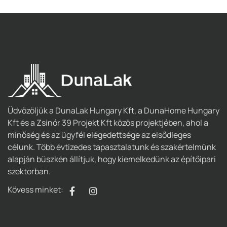
Üdvözöljük a DunaLak Hungary Kft, a DunaHome Hungary
Kft és a Zsinór 39 Projekt Kft közös projektjében, ahol a
minőség és az ügyfél elégedettsége az elsődleges
célunk. Több évtizedes tapasztalatunk és szakértelmünk
alapján büszkén állítjuk, hogy kiemelkedünk az építőipari
szektorban.
Kövess minket: