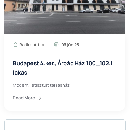
Radics Attila
03 jún 25
Budapest 4.ker., Árpád Ház 100_102.i
lakás
Modern, letisztult társasház
Read More