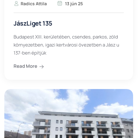
Radics Attila
13 jún 25
JászLiget 135
Budapest XIII. kerületében, csendes, parkos, zöld
környezetben, igazi kertvárosi övezetben a Jász u
137-ben építjük
Read More