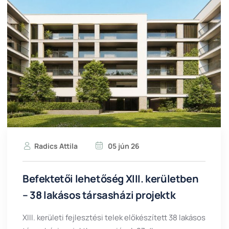
Radics Attila
05 jún 26
Befektetői lehetőség XIII. kerületben
– 38 lakásos társasházi projektk
XIII. kerületi fejlesztési telek előkészített 38 lakásos