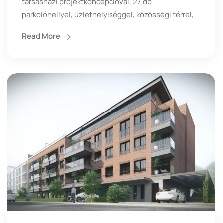
társasházi projektkoncepcióval, 27 db
parkolóhellyel, üzlethelyiséggel, közösségi térrel,
Read More