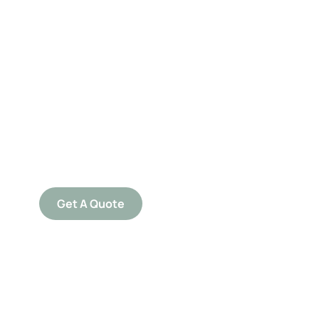
Get Free
Consultations
SPECIAL ADVISORS
Quis autem vel eum iure
repreh ende
Get A Quote