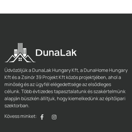
Üdvözöljük a DunaLak Hungary Kft, a DunaHome Hungary
Kft és a Zsinór 39 Projekt Kft közös projektjében, ahol a
minőség és az ügyfél elégedettsége az elsődleges
célunk. Több évtizedes tapasztalatunk és szakértelmünk
alapján büszkén állítjuk, hogy kiemelkedünk az építőipari
szektorban.
Kövess minket: